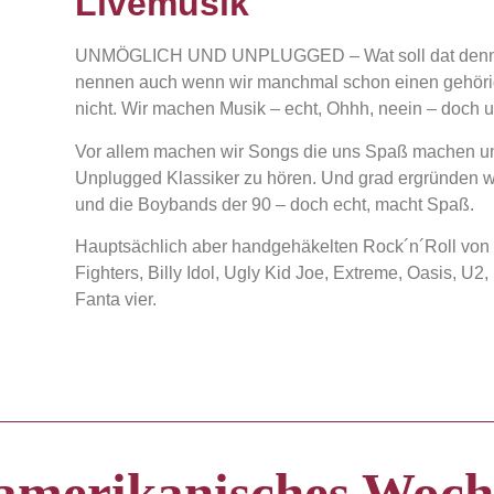
Livemusik
UNMÖGLICH UND UNPLUGGED – Wat soll dat denn sei
nennen auch wenn wir manchmal schon einen gehörig
nicht. Wir machen Musik – echt, Ohhh, neein – doch 
Vor allem machen wir Songs die uns Spaß machen un
Unplugged Klassiker zu hören. Und grad ergründen wi
und die Boybands der 90 – doch echt, macht Spaß.
Hauptsächlich aber handgehäkelten Rock´n´Roll von
Fighters, Billy Idol, Ugly Kid Joe, Extreme, Oasis, U
Fanta vier.
amerikanisches Woc