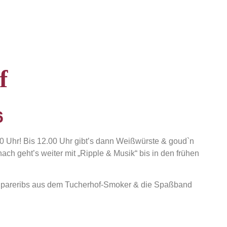
f
6
00 Uhr! B
is 12.00 Uhr gibt’s dann Weißwürste & goud`n
ach geht’s weiter mit „Ripple & Musik“ bis in den frühen
e Spareribs aus dem Tucherhof-Smoker & die Spaßband