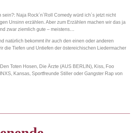
n?: Naja Rock´n´Roll Comedy würd ich´s jetzt nicht
en Unsinn erzählen. Aber zum Erzählen machen wir das ja
und zwar ziemlich gute – meistens…
d natürlich bekommt ihr auch den einen oder anderen
r die Tiefen und Untiefen der östereichischen Liedermacher
 Den Toten Hosen, Die Ärzte (AUS BERLIN), Kiss, Foo
2, INXS, Kansas, Sportfreunde Stiller oder Gangster Rap von
henende